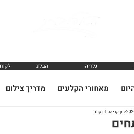
en Topelberg .
tographer
גלריה
הבלוג
לקוחו
יום
מאחורי הקלעים
מדריך צילום
זמן קריאה 1 דקות
חים