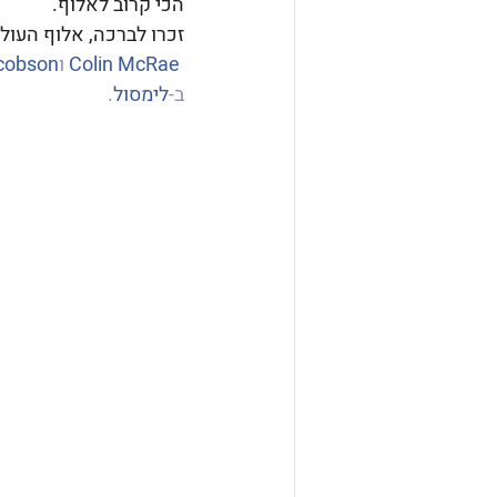
הכי קרוב לאלוף.
‎‏‏ 
Colin McRae
cobson
ב-‏
לימסול
‏.‏