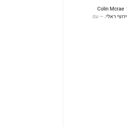
Colin Mcrae זכרו לברכה, אלוף העולם מספר פעמים במירוצי ראלי ברגע של שחרור מתחים לאחר עוד 
רוצי ראלי.