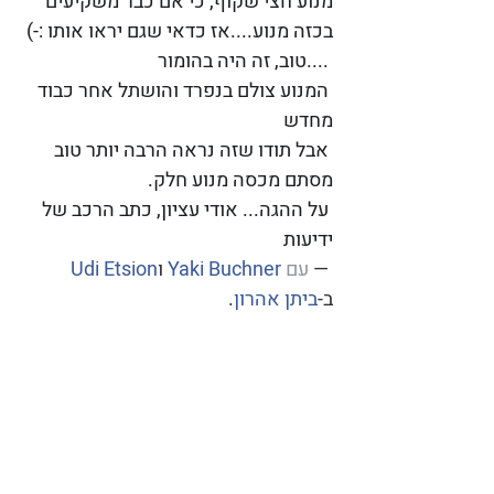
מנוע חצי שקוף, כי אם כבר משקיעים 
בכזה מנוע....אז כדאי שגם יראו אותו :-)
 ....טוב, זה היה בהומור
המנוע צולם בנפרד והושתל אחר כבוד 
מחדש
אבל תודו שזה נראה הרבה יותר טוב 
מסתם מכסה מנוע חלק.
על ההגה... אודי עציון, כתב הרכב של 
ידיעות
 — 
‏עם ‏‏‎
Yaki Buchner
Udi Etsion
‎‏‏ 
ב-‏
ביתן אהרון
‏.‏