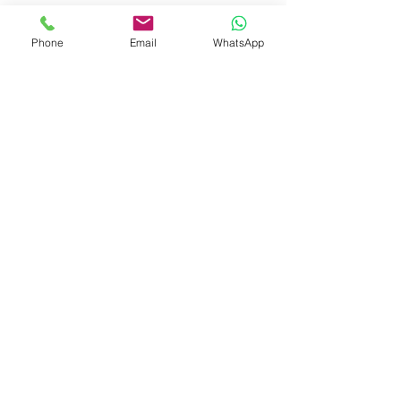
כתיבת תגובה...
Phone
Email
WhatsApp
רונן טופלברג | צלם
דרור 4, רעננה, ישראל 43520
נייד:
052-6383906
דוא"ל: rtopelberg@gmail.com