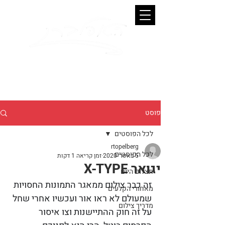
Ronen Topelberg
. Photographer
פוסט
לכל הפוסטים
rtopelberg
לכל הפוסטים
5 באפר׳ 2020
זמן קריאה 1 דקות
יגואר X-TYPE
תצלום היום
זה כבר צילום ממאגר התמונות החסויות 
מאחורי הקלעים
שמעולם לא ראו אור ועכשיו אחרי שחל 
מדריך צילום
על זה חוק ההתיישנות וצו איסור 