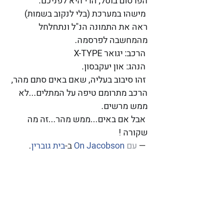
הפרסום בוטל, הרי היא לפניכם.
מישהו במערכת (בלי לנקוב בשמות) 
ראה את התמונה הנ"ל ונתחלחל 
מהמחשבה לפרסמה.
הרכב: יגואר X-TYPE
הנהג: און יעקבסון.
זהו סיבוב בעליה, שאם באים סתם מהר, 
הרכב מתרומם טיפה על המתלים...לא 
ממש מרשים.
אבל אם באים...ממש מהר...זה מה 
שקורה !
 — 
‏עם ‏‎
On Jacobson
בית גוברין
‏.‏