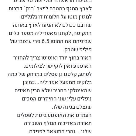
בנסיעה הראשונה שלי ושל טל שביט 
לארץ המגף במטרה לייצר "בנק" כתבות 
למגזין מוטו על חלומות דו גלגליים 
שרובם ככולם לא הגיעו לארץ באותה 
התקופה, לקחנו מאפריליה מספר כלים 
שביניהם את המוטו 6.5 פרי עיצובו של 
פיליפ שטרק.
האור בחוץ יורד ואוטוטו צריך להחזיר 
האופנוע ואין לוקיישן לצילומים.
לפתע, קלטנו גן פסלים במרחק של כמה 
בלוקים ממפעל אפריליה...כמובן 
שהאיטלקי החביב שלא הבין מאיפה 
נופלים עליו שני החייזרים הסכים 
שנצלם בגינה שלו.
העמדנו את האופנוע בינות לפסלים
תאורה באדיבות הגולף השכורה 
שלנו....והרי התוצאה לפניכם.